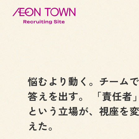
悩むより動く。チーム
答えを出す。 「責任者
という立場が、視座を
えた。