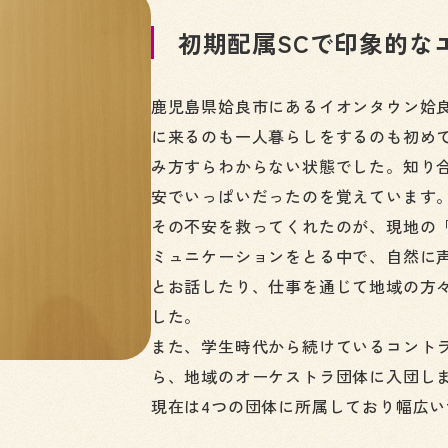
初期配属SCで印象的な
鹿児島県姶良市にあるイオンタウン姶
に来るのも一人暮らしをするのも初め
み方すらわからない状態でした。知り
安でいっぱいだったのを覚えています
その不安を救ってくれたのが、現地の「
ミュニケーションをとる中で、自然に
とお話したり、仕事を通じて地域の方
した。
また、学生時代から続けているコント
ら、地域のオーケストラ団体に入団し
現在は4つの団体に所属しており幅広