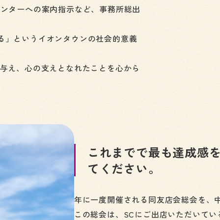
センターへの案内指示など、事務所総出
る」というイオンタウンの社会的意義
を与え、心の支えとなれたことを心から
これまでで最も達成感
てください。
年に一度開催される同友店会総会を、
この総会は、SCにご出店いただいて