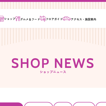
ショップ
フロア
ガイド
グルメ＆
フード
アクセス・
施設案内
S
H
O
P
N
E
W
S
ショップニュース