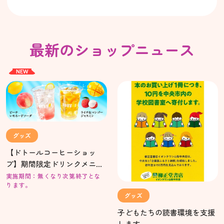
最新のショップニュース
NEW
グッズ
【ドトールコーヒーショッ
プ】期間限定ドリンクメニュ
ーのご案内
実施期間：無くなり次第終了とな
ります。
グッズ
子どもたちの読書環境を支援
します