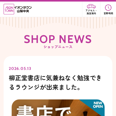
アクセス・
施設案内
営業時間
S
H
O
P
N
E
W
S
ショップニュース
2026.05.13
柳正堂書店に気兼ねなく勉強でき
るラウンジが出来ました。