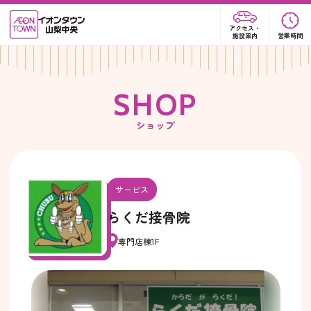
アクセス・
施設案内
営業時間
S
H
O
P
ショップ
サービス
らくだ接骨院
専門店棟1F