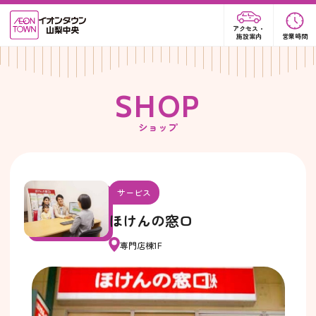
アクセス・
施設案内
営業時間
S
H
O
P
ショップ
サービス
ほけんの窓口
専門店棟1F