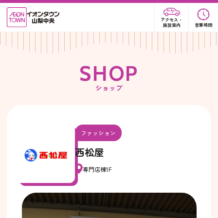
アクセス・
施設案内
営業時間
S
H
O
P
ショップ
ファッション
西松屋
専門店棟1F