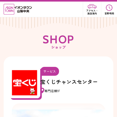
アクセス・
施設案内
営業時間
S
H
O
P
ショップ
サービス
宝くじチャンスセンター
専門店棟1F