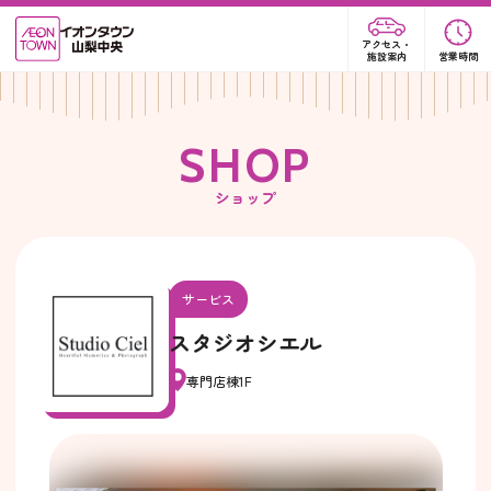
アクセス・
施設案内
営業時間
S
H
O
P
ショップ
サービス
スタジオシエル
専門店棟1F