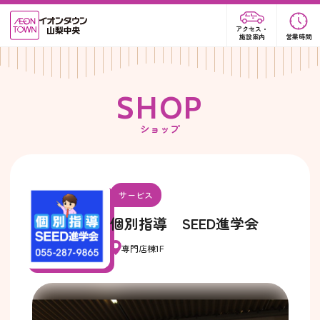
アクセス・
施設案内
営業時間
S
H
O
P
ショップ
サービス
個別指導 SEED進学会
専門店棟1F