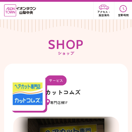
アクセス・
施設案内
営業時間
S
H
O
P
ショップ
サービス
カットコムズ
専門店棟1F