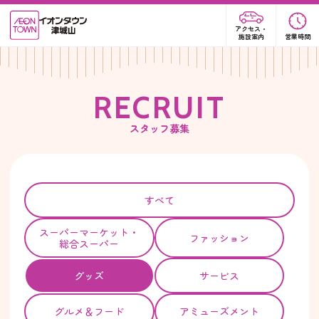
アクセス・
施設案内
営業時間
R
E
C
R
U
I
T
スタッフ募集
すべて
スーパー
マーケット・
ファッション
総合スーパー
グッズ
サービス
グルメ＆フード
アミューズメント