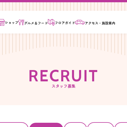
ショップ
フロア
ガイド
グルメ＆
フード
アクセス・
施設案内
R
E
C
R
U
I
T
スタッフ募集