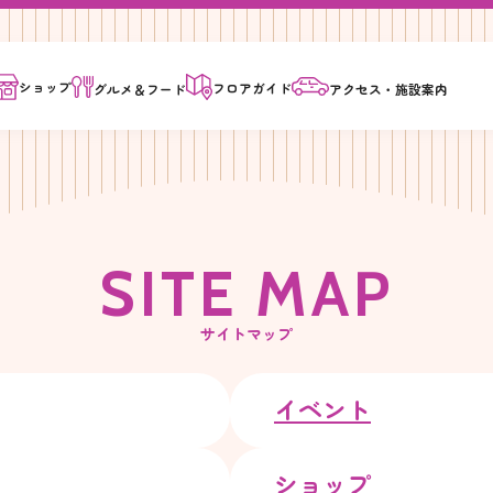
ショップ
フロア
ガイド
グルメ＆
フード
アクセス・
施設案内
S
I
T
E
M
A
P
サイトマップ
イベント
ショップ