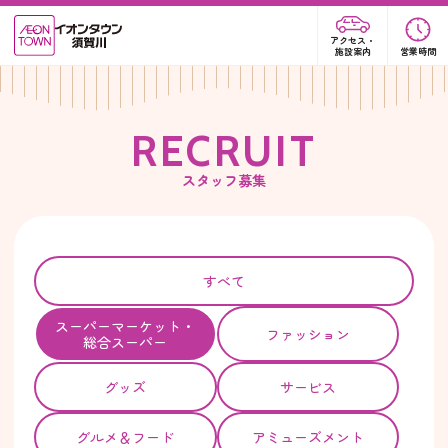
アクセス・
施設案内
営業時間
R
E
C
R
U
I
T
スタッフ募集
すべて
スーパー
マーケット・
ファッション
総合スーパー
グッズ
サービス
グルメ＆フード
アミューズメント