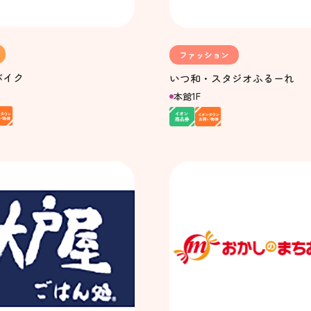
ファッション
バイク
いつ和・スタジオふるーれ
本館1F