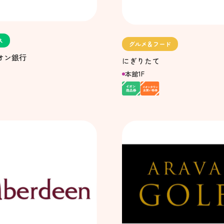
ス
グルメ＆フード
イオン銀行
にぎりたて
本館1F