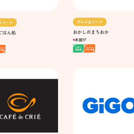
グルメ＆フード
＆フード
おかしのまちおか
ごはん処
本館1F