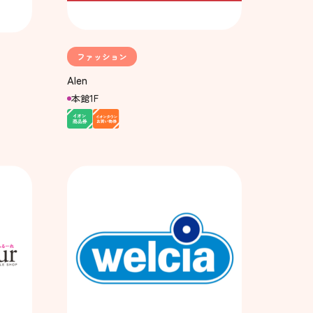
ファッション
Alen
本館1F