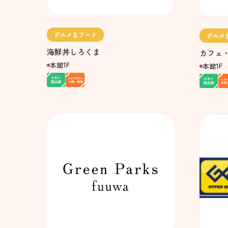
グルメ＆フード
グルメ
海鮮丼しろくま
カフェ
本館1F
本館1F