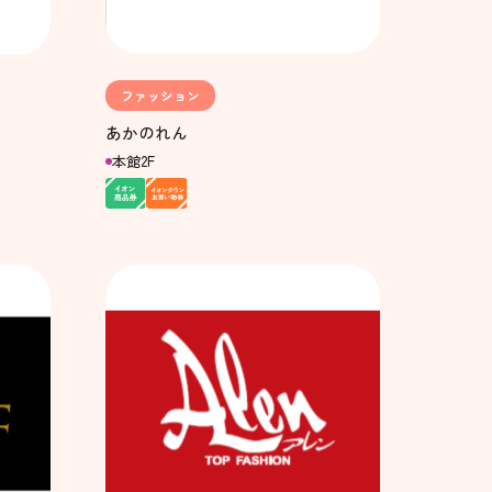
ファッション
あかのれん
本館2F