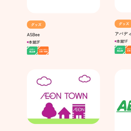
グッズ
グッズ
アバデ
ASBee
本館1F
本館2F