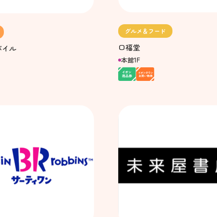
グルメ＆フード
口福堂
バイル
本館1F