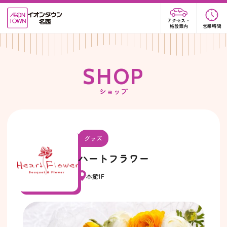
アクセス・
施設案内
営業時間
S
H
O
P
ショップ
グッズ
ハートフラワー
本館1F