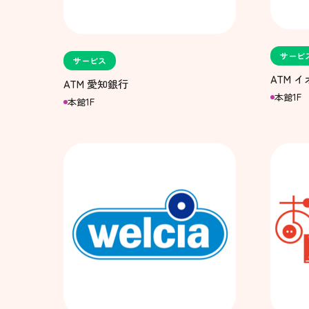
サービ
サービス
ATM 
ATM 愛知銀行
本館1F
本館1F