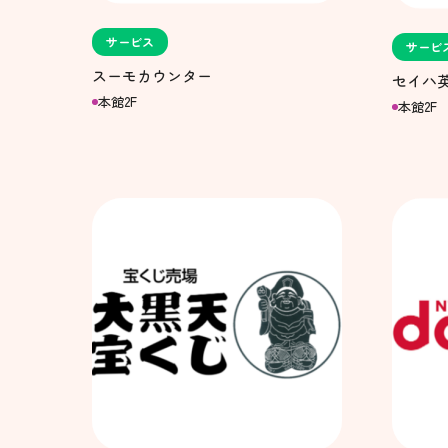
サービス
サービ
スーモカウンター
セイハ
本館2F
本館2F