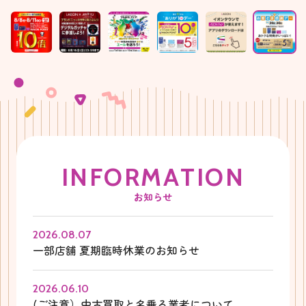
I
N
F
O
R
M
A
T
I
O
N
お知らせ
2026.08.07
一部店舗 夏期臨時休業のお知らせ
2026.06.10
(ご注意）中古買取と名乗る業者について