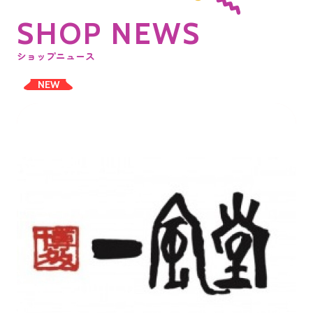
S
H
O
P
N
E
W
S
ショップニュース
NEW