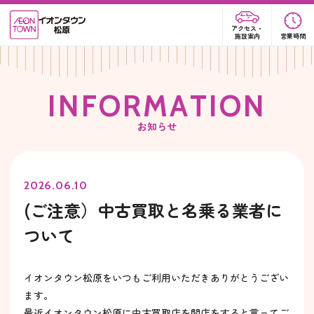
アクセス・
施設案内
営業時間
I
N
F
O
R
M
A
T
I
O
N
お知らせ
2026.06.10
(ご注意）中古買取と名乗る業者に
ついて
イオンタウン松原をいつもご利用いただきありがとうござい
ます。
最近イオンタウン松原に中古買取店を開店をすると言ってご