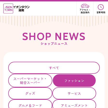
アクセス・
施設案内
営業時間
S
H
O
P
N
E
W
S
ショップニュース
すべて
スーパー
マーケット・
ファッション
総合スーパー
グッズ
サービス
グルメ＆フード
アミューズメント