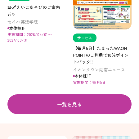
🧩🖍️えいごあそびのご案内
🎶✨️
セイハ英語学院
本体棟1F
実施期間：2026/04/01〜
サービス
2027/03/31
【毎月5日】たまったWAON
POINTのご利用で10％ポイン
トバック‼
イオンタウン湖南ニュース
本体棟1F
実施期間：毎月5日
一覧を見る