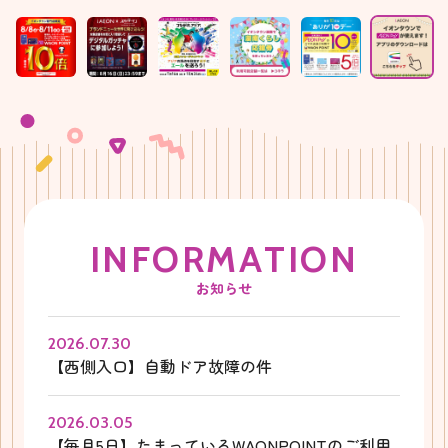
I
N
F
O
R
M
A
T
I
O
N
お知らせ
2026.07.30
【西側入口】自動ドア故障の件
2026.03.05
【毎月5日】たまっているWAONPOINTのご利用