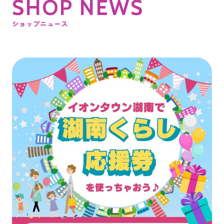
S
H
O
P
N
E
W
S
ショップニュース