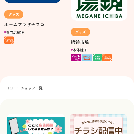
グッズ
ホームプラザナフコ
グッズ
専門店棟1F
眼鏡市場
本体棟1F
TOP
ショップ一覧