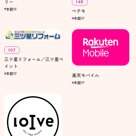
リー
148
本館1F
ペテモ
本館1F
107
三ツ星リフォーム／三ツ星ペ
イント
本館1F
楽天モバイル
本館1F