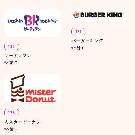
131
バーガーキング
133
本館1F
サーティワン
本館1F
126
ミスタードーナツ
本館1F