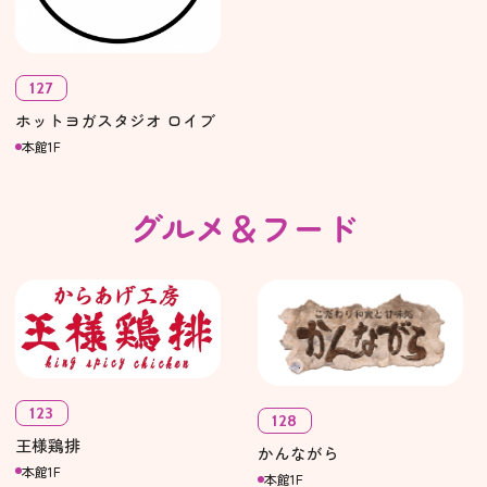
127
ホットヨガスタジオ ロイブ
本館1F
グルメ＆フード
123
128
王様鶏排
かんながら
本館1F
本館1F