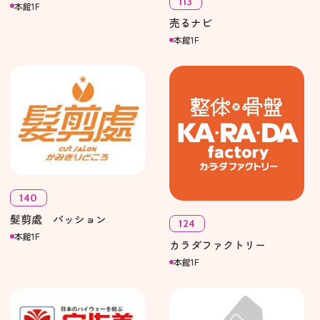
113
本館1F
売るナビ
本館1F
140
髮剪處 パッション
124
本館1F
カラダファクトリー
本館1F