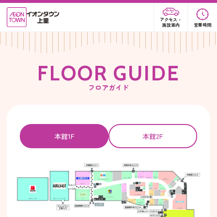
アクセス・
施設案内
営業時間
F
L
O
O
R
G
U
I
D
E
フロアガイド
本館1F
本館2F