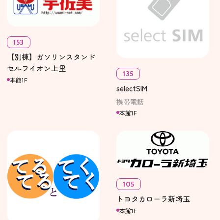
153
【別棟】ガソリンスタンド
セルフイオン上里
135
本館1F
selectSIM
携帯電話
本館1F
105
トヨタカローラ新埼玉
本館1F