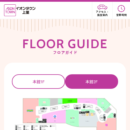
アクセス・
施設案内
営業時間
F
L
O
O
R
G
U
I
D
E
フロアガイド
本館1F
本館2F