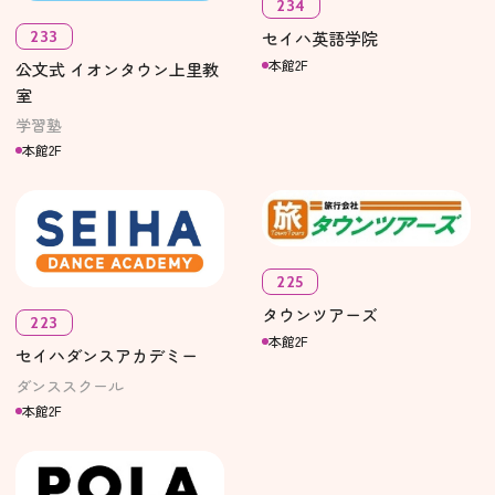
234
233
セイハ英語学院
本館2F
公文式 イオンタウン上里教
室
学習塾
本館2F
225
タウンツアーズ
223
本館2F
セイハダンスアカデミー
ダンススクール
本館2F