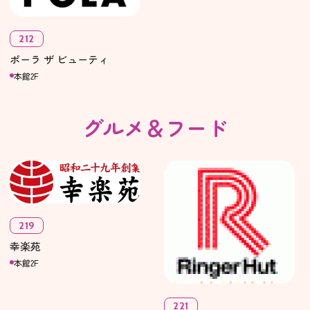
212
ポーラ ザ ビューティ
本館2F
グルメ＆フード
219
幸楽苑
本館2F
221