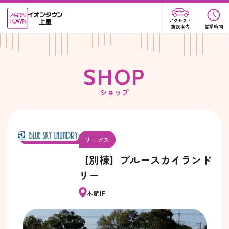
アクセス・
施設案内
営業時間
S
H
O
P
ショップ
サービス
【別棟】ブルースカイランド
リー
本館1F