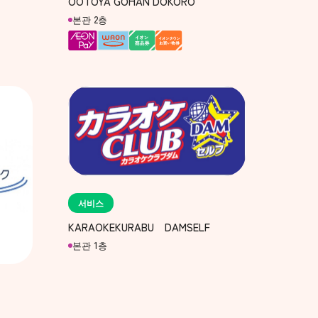
OOTOYA GOHAN DOKORO
본관 2층
서비스
KARAOKEKURABU DAMSELF
본관 1층