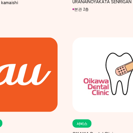
URANAINOYAKATA SENRIGAN
 kamaishi
본관 2층
서비스