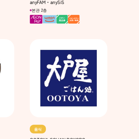
anyFAM・anySiS
본관 2층
음식