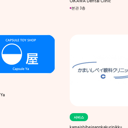
OIKAWA Dental Clinic
본관 3층
 Ya
서비스
kamaishibeigannkakurinikku