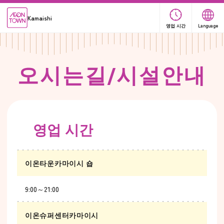
Kamaishi
영업 시간
Language
오
시
는
길
/
시
설
안
내
영업 시간
이온타운카마이시 숍
9:00～21:00
이온슈퍼센터카마이시