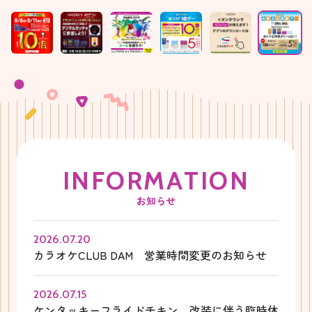
I
N
F
O
R
M
A
T
I
O
N
お知らせ
2026.07.20
カラオケCLUB DAM 営業時間変更のお知らせ
2026.07.15
ケンタッキーフライドチキン 改装に伴う臨時休