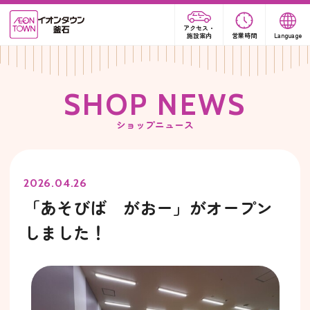
アクセス・
施設案内
営業時間
Language
S
H
O
P
N
E
W
S
ショップニュース
2026.04.26
「あそびば がおー」がオープン
しました！