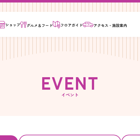
ショップ
フロア
ガイド
グルメ＆
フード
アクセス・
施設案内
E
V
E
N
T
イベント