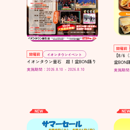
開催前
開催前
イオンタウンイベント
【8/6
イオンタウン釜石 超！盆BON踊り
盆BO
ス
実施期間：2026.8.10 - 2026.8.10
実施期間：20
NEW
NE