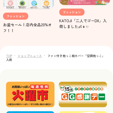
ファッション
ファッション
KATOJI「二人でゴーDX」入
お盆セール！店内全品20%オ
荷しました👶👧✨
フ！！
TOP
ショップニュース
ファン付き抱っこ紐カバー「空調抱っこ」
入荷