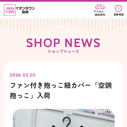
アクセス・
施設案内
営業時間
S
H
O
P
N
E
W
S
ショップニュース
2026.05.20
ファン付き抱っこ紐カバー「空調
抱っこ」入荷