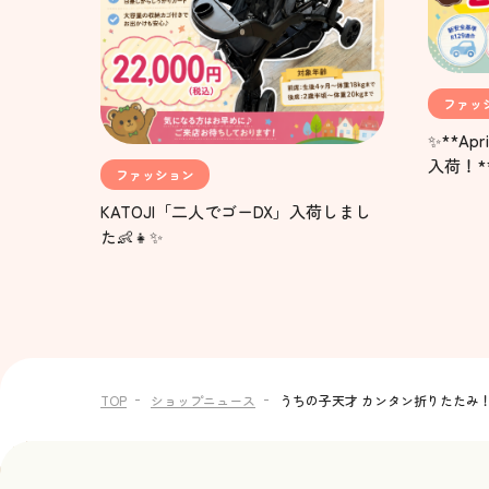
ファッ
✨**Ap
入荷！*
ファッション
KATOJI「二人でゴーDX」入荷しまし
た👶👧✨
TOP
ショップニュース
うちの子天才 カンタン折りたたみ！