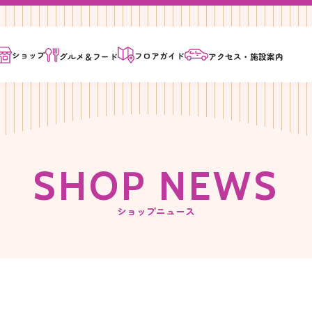
ショップ
フロア
ガイド
グルメ＆
フード
アクセス・
施設案内
S
H
O
P
N
E
W
S
ショップニュース