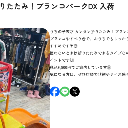
りたたみ！ブランコパークDX 入荷
うちの子天才 カンタン折りたたみ！ブランコ
ブランコやすべり台で、おうちでもしっか
すすめです☔️😊
使わないときは折りたたみできるタイプな
イントです🙌
税込9,900円でご案内しています🉐
気になる方は、ぜひ店頭で状態やサイズ感も