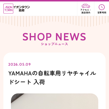
アクセス・
施設案内
営業時間
S
H
O
P
N
E
W
S
ショップニュース
2026.05.09
YAMAHAの自転車用リヤチャイル
ドシート 入荷