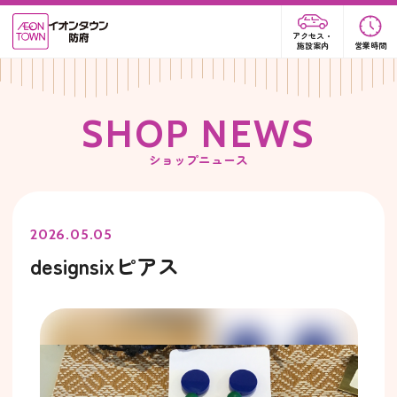
アクセス・
施設案内
営業時間
S
H
O
P
N
E
W
S
ショップニュース
2026.05.05
designsixピアス