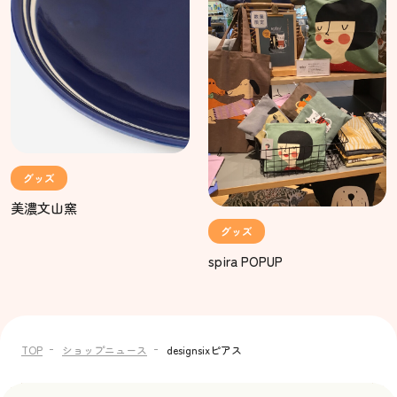
グッズ
美濃文山窯
グッズ
spira POPUP
TOP
ショップニュース
designsixピアス