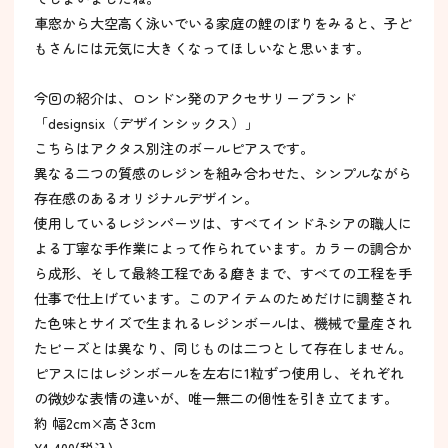
車窓から大空高く泳いでいる家庭の鯉のぼりをみると、子ど
もさんには元気に大きくなってほしいなと思います。
今回の紹介は、ロンドン発のアクセサリーブランド
「designsix（デザインシックス）」
こちらはアクタス別注のボールピアスです。
異なる二つの質感のレジンを組み合わせた、シンプルながら
存在感のあるオリジナルデザイン。
使用しているレジンパーツは、すべてインドネシアの職人に
よる丁寧な手作業によって作られています。カラーの調合か
ら成形、そして最終工程である磨きまで、すべての工程を手
仕事で仕上げています。このアイテムのためだけに調整され
た色味とサイズで生まれるレジンボールは、機械で量産され
たビーズとは異なり、同じものは二つとして存在しません。
ピアスにはレジンボールを左右に1粒ずつ使用し、それぞれ
の微妙な表情の違いが、唯一無二の個性を引き立てます。
約 幅2cm×高さ3cm