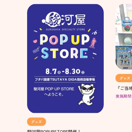
グッズ
『ご当
実施期間：
グッズ
駿河屋POPUPSTORE開催！