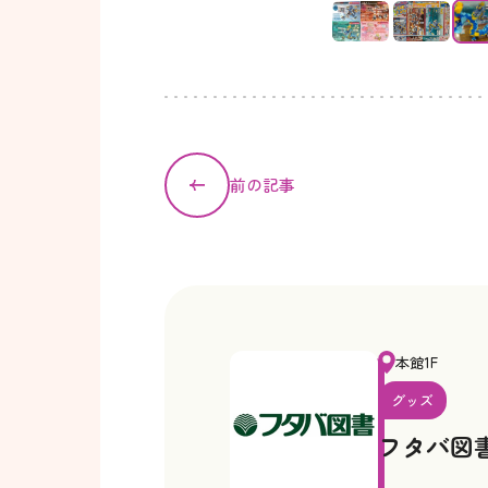
前の記事
本館1F
グッズ
フタバ図書 