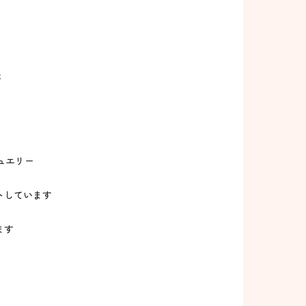
た
ュエリー
トしています
ます