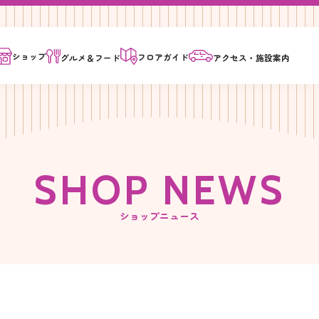
ショップ
フロア
ガイド
グルメ＆
フード
アクセス・
施設案内
S
H
O
P
N
E
W
S
ショップニュース