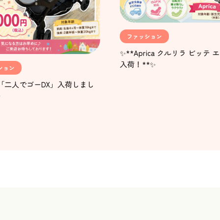
ファッション
✨**Aprica クルリラ ビッテ
入荷！**✨
ション
JI「二人でゴーDX」入荷しまし
✨