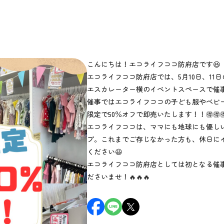
こんにちは！エコライフココ防府店です😆
エコライフココ防府店では、5月10日、11日の
エスカレーター横のイベントスペースで催
催事ではエコライフココの子ども服やベビ
限定で50％オフで即売いたします！！🉐🉐
エコライフココは、ママにも地球にも優し
プ。これまでご存じなかった方も、休日に
ください😆
エコライフココ防府店としては初となる催
ださいませ！🔥🔥🔥