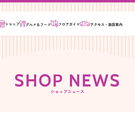
ショップ
フロア
ガイド
グルメ＆
フード
アクセス・
施設案内
S
H
O
P
N
E
W
S
ショップニュース