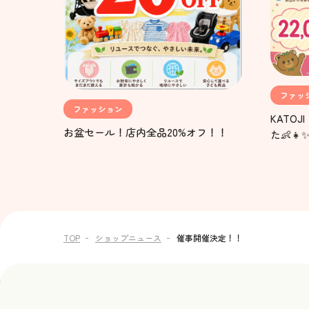
ファッ
ファッション
KATO
お盆セール！店内全品20%オフ！！
た👶👧
TOP
ショップニュース
催事開催決定！！