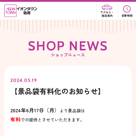
アクセス・
施設案内
営業時間
S
H
O
P
N
E
W
S
ショップニュース
2024.05.19
【景品袋有料化のお知らせ】
2024年6月17日（月）
より景品袋は
有料
での提供とさせていただきます。