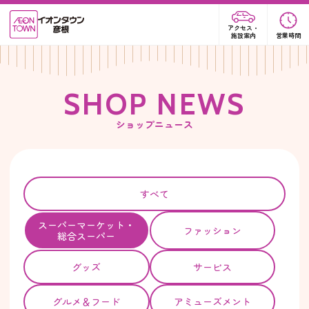
アクセス・
施設案内
営業時間
S
H
O
P
N
E
W
S
ショップニュース
すべて
スーパー
マーケット・
ファッション
総合スーパー
グッズ
サービス
グルメ＆フード
アミューズメント