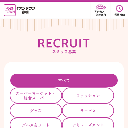
アクセス・
施設案内
営業時間
R
E
C
R
U
I
T
スタッフ募集
すべて
スーパー
マーケット・
ファッション
総合スーパー
グッズ
サービス
グルメ＆フード
アミューズメント