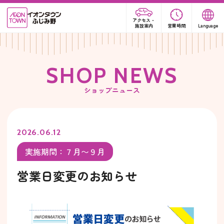
アクセス・
施設案内
営業時間
Language
S
H
O
P
N
E
W
S
ショップニュース
2026.06.12
実施期間：７月〜９月
営業日変更のお知らせ