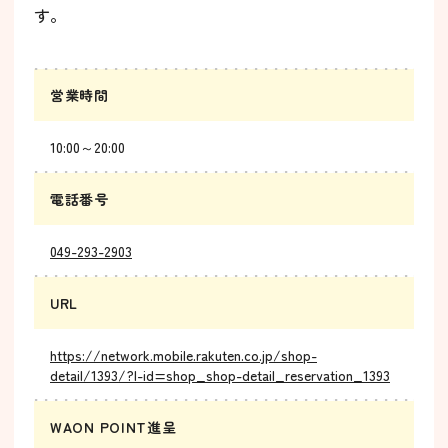
す。
営業時間
10:00～20:00
電話番号
049-293-2903
URL
https://network.mobile.rakuten.co.jp/shop-
detail/1393/?l-id=shop_shop-detail_reservation_1393
WAON POINT進呈