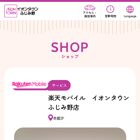
アクセス・
施設案内
営業時間
Language
S
H
O
P
ショップ
サービス
楽天モバイル イオンタウン
ふじみ野店
本館2F