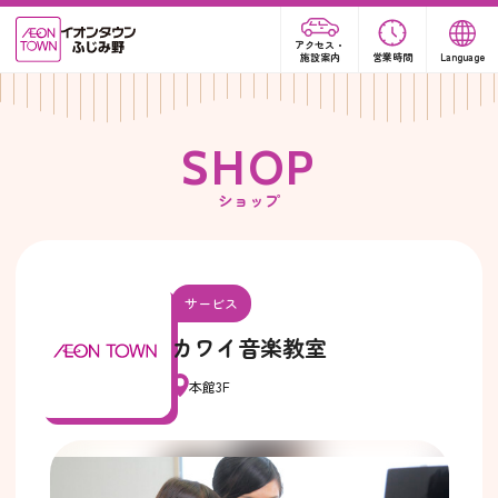
アクセス・
施設案内
営業時間
Language
S
H
O
P
ショップ
サービス
カワイ音楽教室
本館3F