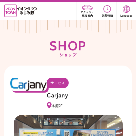
アクセス・
施設案内
営業時間
Language
S
H
O
P
ショップ
サービス
Carjany
本館2F