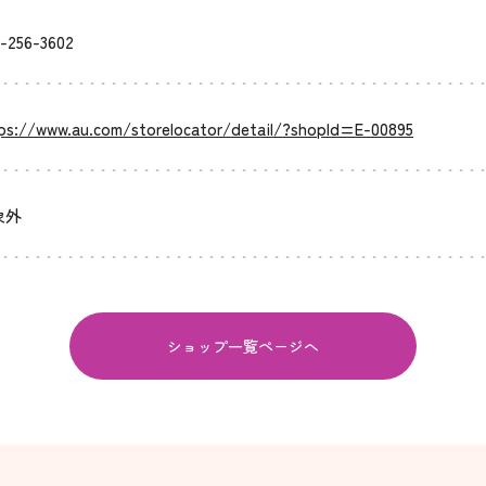
-256-3602
ps://www.au.com/storelocator/detail/?shopId=E-00895
象外
ショップ一覧ページへ