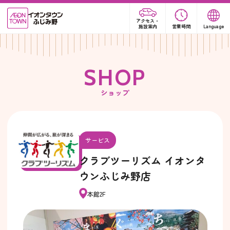
アクセス・
施設案内
営業時間
Language
S
H
O
P
ショップ
サービス
クラブツーリズム イオンタ
ウンふじみ野店
本館2F