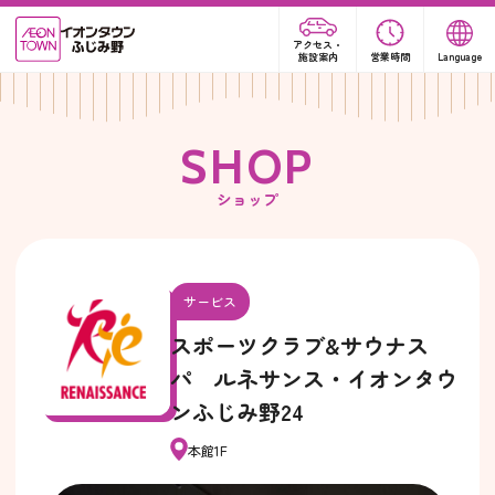
アクセス・
施設案内
営業時間
Language
S
H
O
P
ショップ
サービス
スポーツクラブ&サウナス
パ ルネサンス・イオンタウ
ンふじみ野24
本館1F