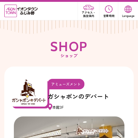
アクセス・
施設案内
営業時間
Language
S
H
O
P
ショップ
アミューズメント
ガシャポンのデパート
本館3F