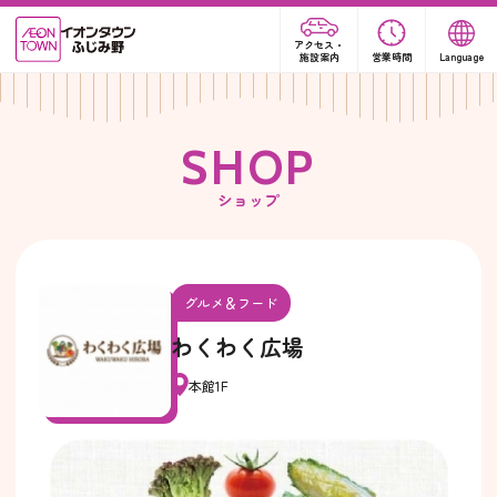
アクセス・
施設案内
営業時間
Language
S
H
O
P
ショップ
グルメ＆フード
わくわく広場
本館1F