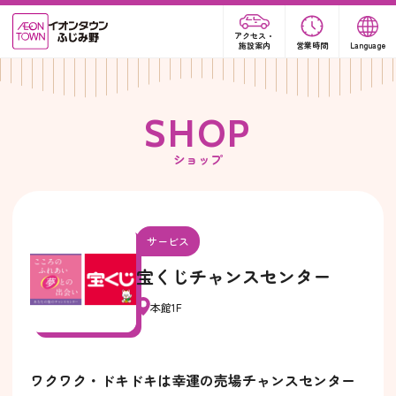
アクセス・
施設案内
営業時間
Language
S
H
O
P
ショップ
サービス
宝くじチャンスセンター
本館1F
ワクワク・ドキドキは幸運の売場チャンスセンター