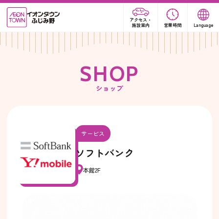
アクセス・
施設案内
営業時間
Language
S
H
O
P
ショップ
サービス
ソフトバンク
本館2F